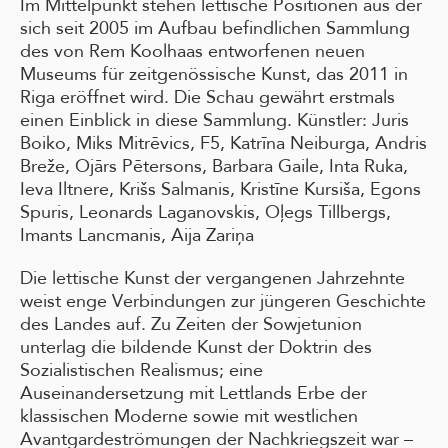
Im Mittelpunkt stehen lettische Positionen aus der
sich seit 2005 im Aufbau befindlichen Sammlung
des von Rem Koolhaas entworfenen neuen
Museums für zeitgenössische Kunst, das 2011 in
Riga eröffnet wird. Die Schau gewährt erstmals
einen Einblick in diese Sammlung. Künstler: Juris
Boiko, Miks Mitrēvics, F5, Katrīna Neiburga, Andris
Breže, Ojārs Pētersons, Barbara Gaile, Inta Ruka,
Ieva Iltnere, Krišs Salmanis, Kristīne Kursiša, Egons
Spuris, Leonards Laganovskis, Oļegs Tillbergs,
Imants Lancmanis, Aija Zariņa
Die lettische Kunst der vergangenen Jahrzehnte
weist enge Verbindungen zur jüngeren Geschichte
des Landes auf. Zu Zeiten der Sowjetunion
unterlag die bildende Kunst der Doktrin des
Sozialistischen Realismus; eine
Auseinandersetzung mit Lettlands Erbe der
klassischen Moderne sowie mit westlichen
Avantgardeströmungen der Nachkriegszeit war –